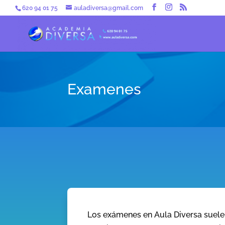
620 94 01 75
auladiversa@gmail.com
Examenes
Los exámenes en Aula Diversa suelen