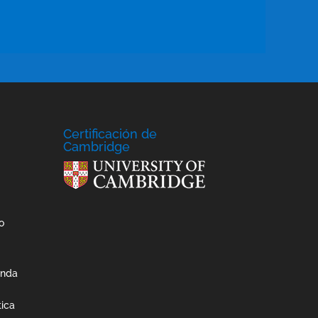
Certificación de
Cambridge
o
anda
tica