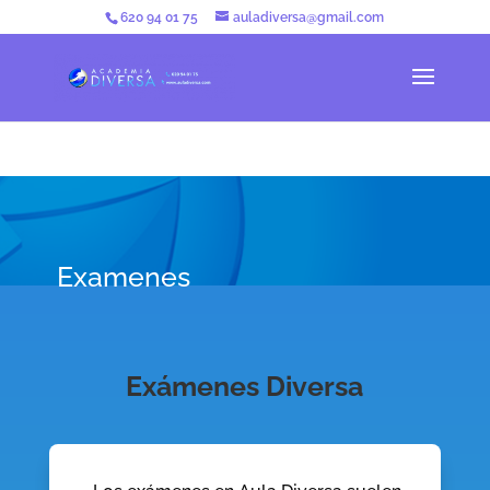
620 94 01 75
auladiversa@gmail.com
Examenes
Exámenes Diversa